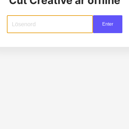
Cut Creative
är offline
Enter