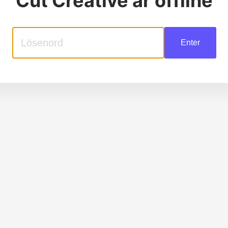
Cut Creative
är offline
Enter