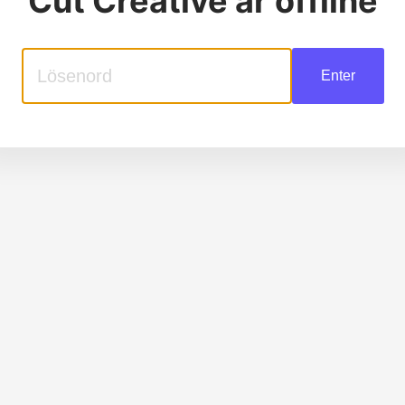
Cut Creative
är offline
Enter