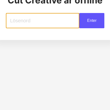
Cut Creative
är offline
Enter