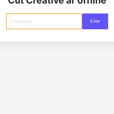
Cut Creative
är offline
Enter