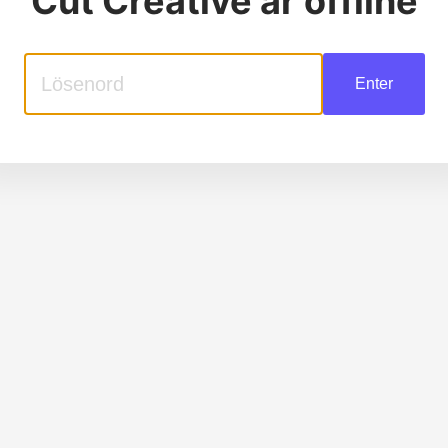
Cut Creative
är offline
Enter